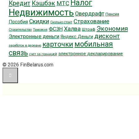
Налог
Кредит
Кэшбэк
МТС
Недвижимость
Овердрафт
Пенсия
Скидки
Страхование
Пособия
Сколько стоит
Экономия
Халва
ФСЗН
Штраф
Строительство
Таможня
дисконт
Электронные деньги
Яндекс Деньги
мобильная
карточки
заработок в деревне
связь
электронное декларирование
счет за границей
© 2026 FinBelarus.com