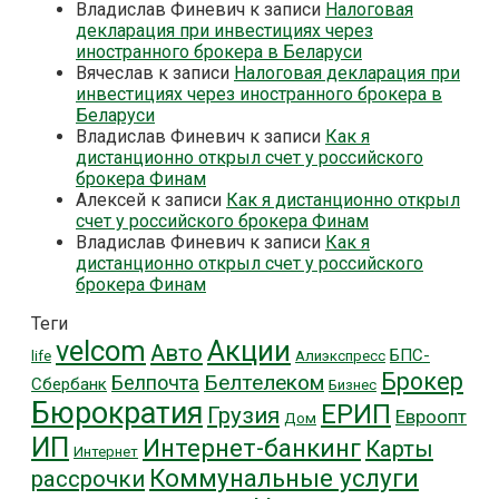
Владислав Финевич
к записи
Налоговая
декларация при инвестициях через
иностранного брокера в Беларуси
Вячеслав
к записи
Налоговая декларация при
инвестициях через иностранного брокера в
Беларуси
Владислав Финевич
к записи
Как я
дистанционно открыл счет у российского
брокера Финам
Алексей
к записи
Как я дистанционно открыл
счет у российского брокера Финам
Владислав Финевич
к записи
Как я
дистанционно открыл счет у российского
брокера Финам
Теги
velcom
Акции
Авто
БПС-
life
Алиэкспресс
Брокер
Белтелеком
Белпочта
Сбербанк
Бизнес
Бюрократия
ЕРИП
Грузия
Евроопт
Дом
ИП
Интернет-банкинг
Карты
Интернет
Коммунальные услуги
рассрочки