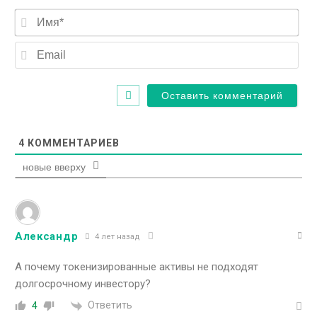
Им
Ema
4
КОММЕНТАРИЕВ
новые вверху
Александр
4 лет назад
А почему токенизированные активы не подходят
долгосрочному инвестору?
Ответить
4