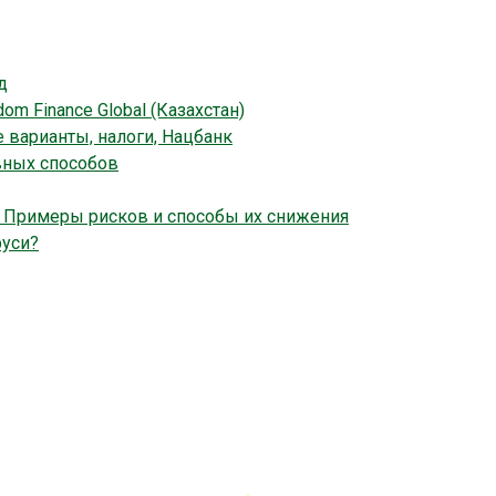
д
m Finance Global (Казахстан)
 варианты, налоги, Нацбанк
вных способов
. Примеры рисков и способы их снижения
руси?