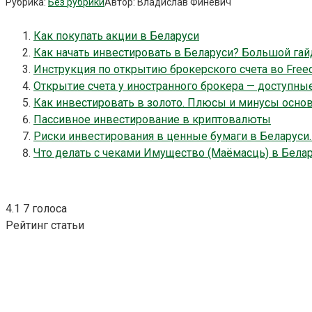
Рубрика:
Без рубрики
Автор:
Владислав Финевич
Как покупать акции в Беларуси
Как начать инвестировать в Беларуси? Большой гай
Инструкция по открытию брокерского счета во Freedo
Открытие счета у иностранного брокера — доступные
Как инвестировать в золото. Плюсы и минусы осно
Пассивное инвестирование в криптовалюты
Риски инвестирования в ценные бумаги в Беларуси
Что делать с чеками Имущество (Маёмасць) в Бела
4.1
7
голоса
Рейтинг статьи