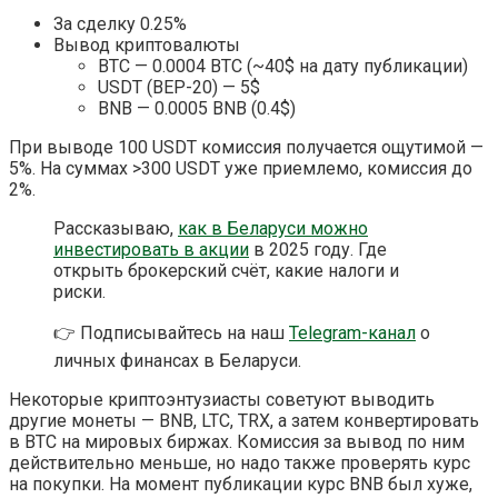
За сделку 0.25%
Вывод криптовалюты
BTC — 0.0004 BTC (~40$ на дату публикации)
USDT (BEP-20) — 5$
BNB — 0.0005 BNB (0.4$)
При выводе 100 USDT комиссия получается ощутимой —
5%. На суммах >300 USDT уже приемлемо, комиссия до
2%.
Рассказываю,
как в Беларуси можно
инвестировать в акции
в 2025 году. Где
открыть брокерский счёт, какие налоги и
риски.
👉 Подписывайтесь на наш
Telegram-канал
о
личных финансах в Беларуси.
Некоторые криптоэнтузиасты советуют выводить
другие монеты — BNB, LTC, TRX, а затем конвертировать
в BTC на мировых биржах. Комиссия за вывод по ним
действительно меньше, но надо также проверять курс
на покупки. На момент публикации курс BNB был хуже,