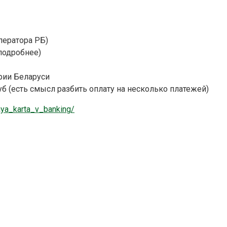
ператора РБ)
подробнее)
рии Беларуси
б (есть смысл разбить оплату на несколько платежей)
naya_karta_v_banking/