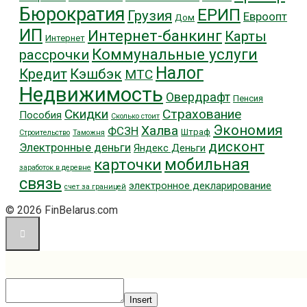
Бюрократия
ЕРИП
Грузия
Евроопт
Дом
ИП
Интернет-банкинг
Карты
Интернет
Коммунальные услуги
рассрочки
Налог
Кредит
Кэшбэк
МТС
Недвижимость
Овердрафт
Пенсия
Скидки
Страхование
Пособия
Сколько стоит
Экономия
Халва
ФСЗН
Штраф
Строительство
Таможня
дисконт
Электронные деньги
Яндекс Деньги
мобильная
карточки
заработок в деревне
связь
электронное декларирование
счет за границей
© 2026 FinBelarus.com
Insert