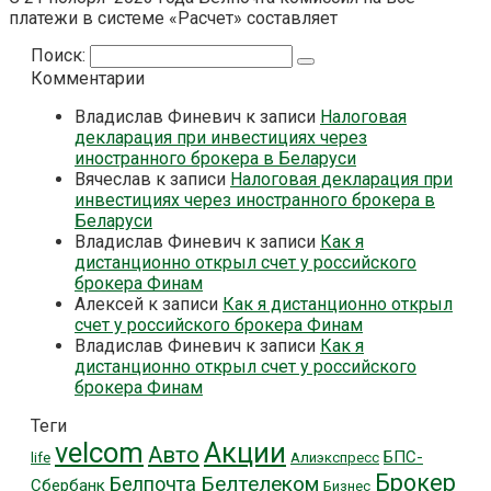
платежи в системе «Расчет» составляет
Поиск:
Комментарии
Владислав Финевич
к записи
Налоговая
декларация при инвестициях через
иностранного брокера в Беларуси
Вячеслав
к записи
Налоговая декларация при
инвестициях через иностранного брокера в
Беларуси
Владислав Финевич
к записи
Как я
дистанционно открыл счет у российского
брокера Финам
Алексей
к записи
Как я дистанционно открыл
счет у российского брокера Финам
Владислав Финевич
к записи
Как я
дистанционно открыл счет у российского
брокера Финам
Теги
velcom
Акции
Авто
БПС-
life
Алиэкспресс
Брокер
Белтелеком
Белпочта
Сбербанк
Бизнес