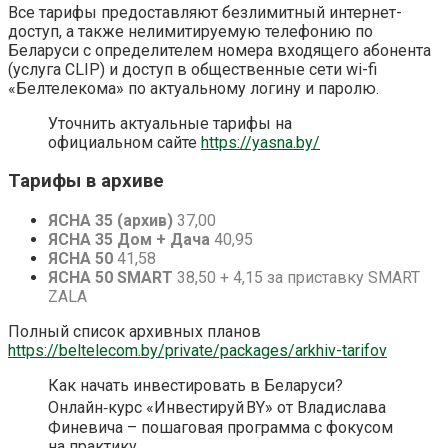
Все тарифы предоставляют безлимитный интернет-
доступ, а также нелимитируемую телефонию по
Беларуси с определителем номера входящего абонента
(услуга CLIP) и доступ в общественные сети wi-fi
«Белтелекома» по актуальному логину и паролю.
Уточнить актуальные тарифы на
официальном сайте
https://yasna.by/
Тарифы в архиве
ЯСНА 35 (архив)
37,00
ЯСНА 35 Дом + Дача
40,95
ЯСНА 50
41,58
ЯСНА 50 SMART
38,50 + 4,15 за приставку SMART
ZALA
Полный список архивных планов
https://beltelecom.by/private/packages/arkhiv-tarifov
Как начать инвестировать в Беларуси?
Онлайн‑курс «Инвестируй BY» от Владислава
Финевича – пошаговая программа с фокусом
на практику.