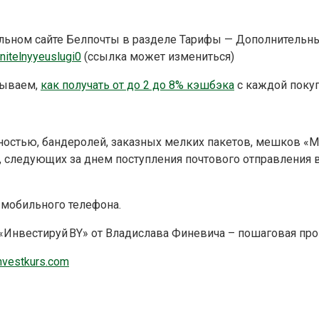
льном сайте Белпочты в разделе Тарифы — Дополнительные
nitelnyyeuslugi0
(ссылка может измениться)
зываем,
как получать от до 2 до 8% кэшбэка
с каждой покуп
ностью, бандеролей, заказных мелких пакетов, мешков «
 следующих за днем поступления почтового отправления в 
с мобильного телефона.
 «Инвестируй BY» от Владислава Финевича – пошаговая про
nvestkurs.com