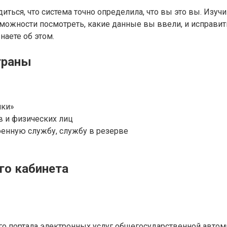
иться, что система точно определила, что вы это вы. Изуч
зможности посмотреть, какие данные вы ввели, и исправит
наете об этом.
траны
лки»
в и физических лиц
оенную службу, службу в резерве
го кабинета
го портала электронных услуг общегосударственной авто