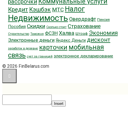
Коммунальные услуги
рассрочки
Налог
Кредит
Кэшбэк
МТС
Недвижимость
Овердрафт
Пенсия
Скидки
Страхование
Пособия
Сколько стоит
Экономия
Халва
ФСЗН
Штраф
Строительство
Таможня
дисконт
Электронные деньги
Яндекс Деньги
мобильная
карточки
заработок в деревне
связь
электронное декларирование
счет за границей
© 2026 FinBelarus.com
Insert