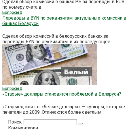
Сделал обзор комиссий в банках РБ за переводы в RUB
по номеру счета в
Вопросы
0
Переводы в BYN по реквизитам: актуальные комиссии в
банках Беларуси
Сделал обзор комиссий в белорусских банках за
переводы BYN по реквизитам, и их последующее
Вопросы
0
«Старые» доллары становятся проблемой в Беларуси?
«Старые», или т.н. «белые доллары» — купюры, которые
печатали до 2009. Отличаются более светлым
Поиск:
Комментарии