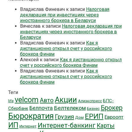
Владислав Финевич
к записи
Налоговая
декларация при инвестициях через
иностранного брокера в Беларуси
Вячеслав
к записи
Налоговая декларация при
инвестициях через иностранного брокера в
Беларуси
Владислав Финевич
к записи
Как я
дистанционно открыл счет у российского
брокера Финам
Алексей
к записи
Как я дистанционно открыл
счет у российского брокера Финам
Владислав Финевич
к записи
Как я
дистанционно открыл счет у российского
брокера Финам
Теги
velcom
Акции
Авто
БПС-
life
Алиэкспресс
Брокер
Белтелеком
Белпочта
Сбербанк
Бизнес
Бюрократия
ЕРИП
Грузия
Евроопт
Дом
ИП
Интернет-банкинг
Карты
Интернет