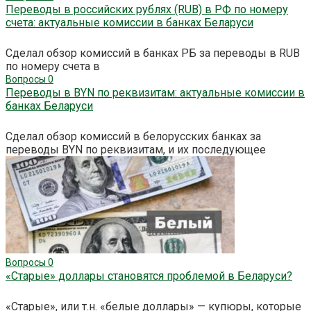
Переводы в российских рублях (RUB) в РФ по номеру
счета: актуальные комиссии в банках Беларуси
Сделал обзор комиссий в банках РБ за переводы в RUB
по номеру счета в
Вопросы
0
Переводы в BYN по реквизитам: актуальные комиссии в
банках Беларуси
Сделал обзор комиссий в белорусских банках за
переводы BYN по реквизитам, и их последующее
Вопросы
0
«Старые» доллары становятся проблемой в Беларуси?
«Старые», или т.н. «белые доллары» — купюры, которые