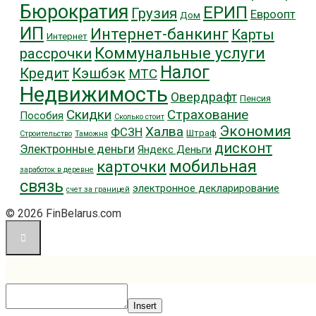
Бюрократия
ЕРИП
Грузия
Евроопт
Дом
ИП
Интернет-банкинг
Карты
Интернет
Коммунальные услуги
рассрочки
Налог
Кредит
Кэшбэк
МТС
Недвижимость
Овердрафт
Пенсия
Скидки
Страхование
Пособия
Сколько стоит
Экономия
Халва
ФСЗН
Штраф
Строительство
Таможня
дисконт
Электронные деньги
Яндекс Деньги
мобильная
карточки
заработок в деревне
связь
электронное декларирование
счет за границей
© 2026 FinBelarus.com
Insert