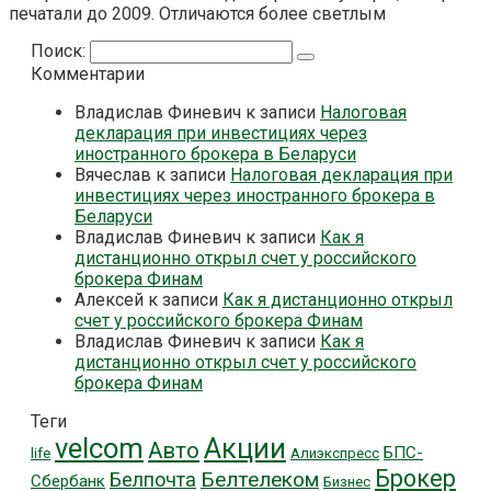
печатали до 2009. Отличаются более светлым
Поиск:
Комментарии
Владислав Финевич
к записи
Налоговая
декларация при инвестициях через
иностранного брокера в Беларуси
Вячеслав
к записи
Налоговая декларация при
инвестициях через иностранного брокера в
Беларуси
Владислав Финевич
к записи
Как я
дистанционно открыл счет у российского
брокера Финам
Алексей
к записи
Как я дистанционно открыл
счет у российского брокера Финам
Владислав Финевич
к записи
Как я
дистанционно открыл счет у российского
брокера Финам
Теги
velcom
Акции
Авто
БПС-
life
Алиэкспресс
Брокер
Белтелеком
Белпочта
Сбербанк
Бизнес