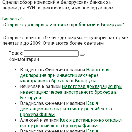
Сделал обзор комиссий в белорусских банках за
переводы BYN по реквизитам, и их последующее
Вопросы
0
«Старые» доллары становятся проблемой в Беларуси?
«Старые», или т.н. «белые доллары» — купюры, которые
печатали до 2009. Отличаются более светлым
Поиск:
Комментарии
Владислав Финевич
к записи
Налоговая
декларация при инвестициях через
иностранного брокера в Беларуси
Вячеслав
к записи
Налоговая декларация при
инвестициях через иностранного брокера в
Беларуси
Владислав Финевич
к записи
Как я
дистанционно открыл счет у российского
брокера Финам
Алексей
к записи
Как я дистанционно открыл
счет у российского брокера Финам
Владислав Финевич
к записи
Как я