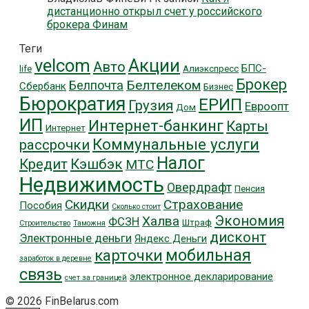
дистанционно открыл счет у российского
брокера Финам
Теги
velcom
Акции
Авто
БПС-
life
Алиэкспресс
Брокер
Белтелеком
Белпочта
Сбербанк
Бизнес
Бюрократия
ЕРИП
Грузия
Евроопт
Дом
ИП
Интернет-банкинг
Карты
Интернет
Коммунальные услуги
рассрочки
Налог
Кредит
Кэшбэк
МТС
Недвижимость
Овердрафт
Пенсия
Скидки
Страхование
Пособия
Сколько стоит
Экономия
Халва
ФСЗН
Штраф
Строительство
Таможня
дисконт
Электронные деньги
Яндекс Деньги
мобильная
карточки
заработок в деревне
связь
электронное декларирование
счет за границей
© 2026 FinBelarus.com